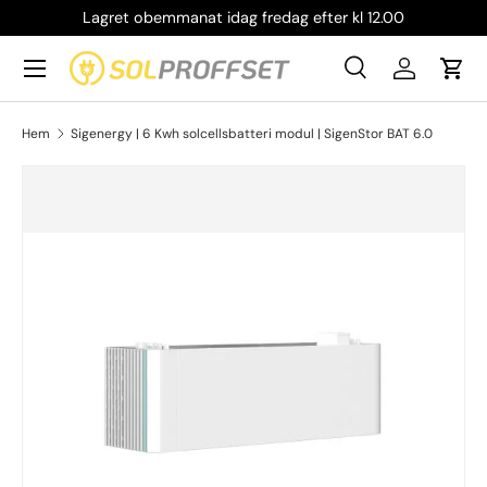
Lagret obemmanat idag fredag efter kl 12.00
Hoppa till innehållet
Meny
Sök
Logga in
Vag
Sök
Produkttyp
Alla
Sök
Hem
Sigenergy | 6 Kwh solcellsbatteri modul | SigenStor BAT 6.0