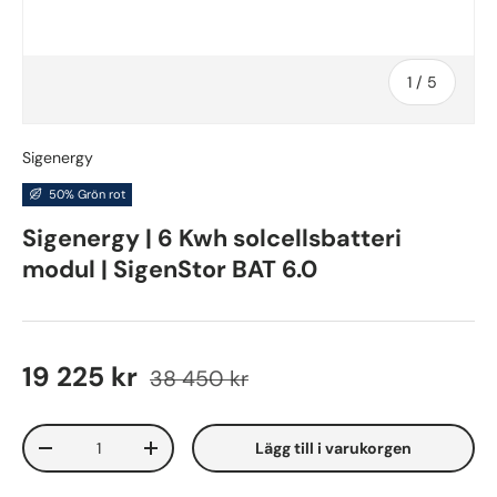
av
1
/
5
Sigenergy
50% Grön rot
Sigenergy | 6 Kwh solcellsbatteri
modul | SigenStor BAT 6.0
19 225 kr
38 450 kr
Antal
Lägg till i varukorgen
-
+