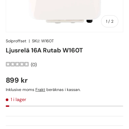
av
1
/
2
Solproffset
|
SKU:
W160T
Ljusrelä 16A Rutab W160T
(
0
)
899 kr
Inklusive moms
Frakt
beräknas i kassan.
1 i lager