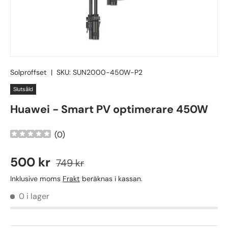
Solproffset
|
SKU:
SUN2000-450W-P2
Slutsåld
Huawei - Smart PV optimerare 450W
(
0
)
500 kr
749 kr
Inklusive moms
Frakt
beräknas i kassan.
0 i lager