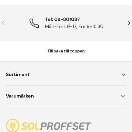
Tel: 08-801087
Tidigare
Näs
Mån-Tors 9-17, Fre 9-15.30
Tillbaka till toppen
Sortiment
Varumärken