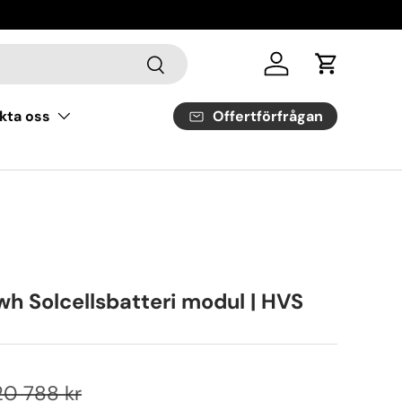
Sök
Logga in
Vagn
Offertförfrågan
kta oss
wh Solcellsbatteri modul | HVS
20 788 kr