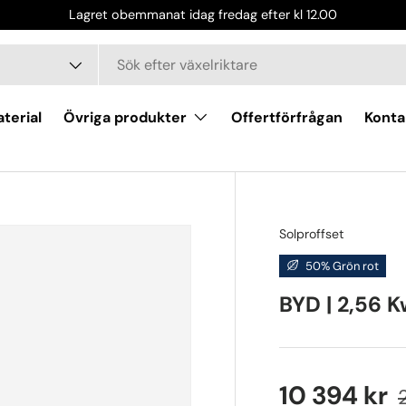
Lagret obemmanat idag fredag efter kl 12.00
terial
Övriga produkter
Offertförfrågan
Konta
Solproffset
50% Grön rot
BYD | 2,56 K
10 394 kr