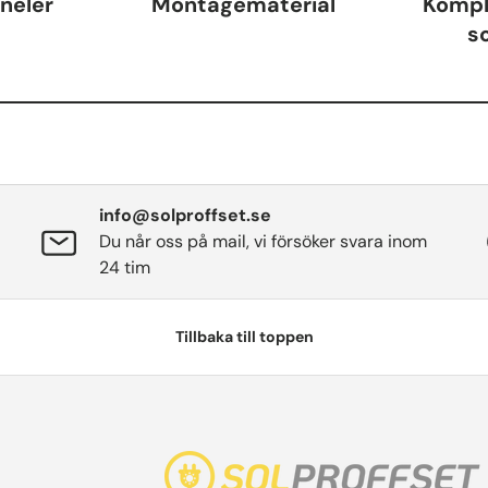
aneler
Montagematerial
Kompl
so
info@solproffset.se
Du når oss på mail, vi försöker svara inom
24 tim
Tillbaka till toppen