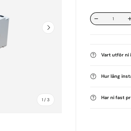
Antal
-
Nästa
Vart utför ni
Hur lång inst
Har ni fast pr
av
1
/
3