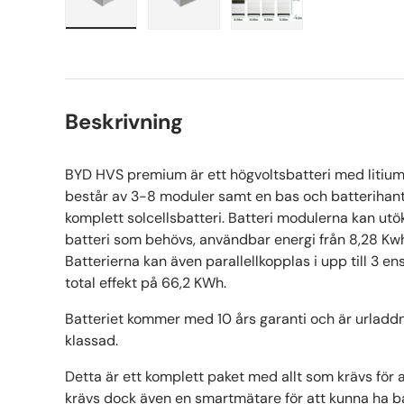
Ladda bilden 1 i gallerivy
Ladda bilden 2 i gallerivy
Ladda bilden 3 i gall
Beskrivning
BYD HVS premium är ett högvoltsbatteri med litium
består av 3-8 moduler samt en bas och batterihante
komplett solcellsbatteri.
Batteri modulerna kan utö
batteri som behövs, användbar energi från 8,28 Kwh
Batterierna kan även parallellkopplas i upp till 3 en
total effekt på 66,2 KWh.
Batteriet kommer med 10 års garanti och är urladdn
klassad.
Detta är ett komplett paket med allt som krävs för a
krävs dock även en smartmätare för att kunna ha batt