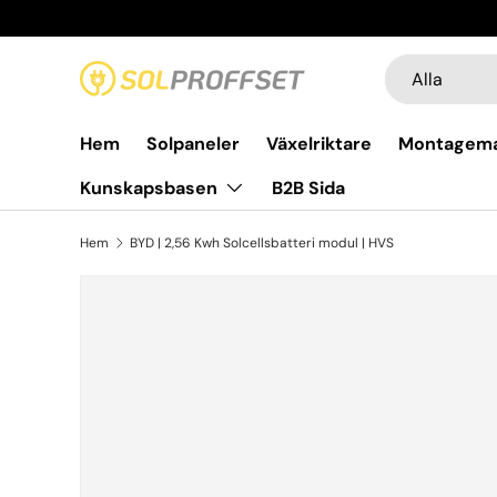
Hoppa till innehållet
Sök
Produkttyp
Alla
Hem
Solpaneler
Växelriktare
Montagema
Kunskapsbasen
B2B Sida
Hem
BYD | 2,56 Kwh Solcellsbatteri modul | HVS