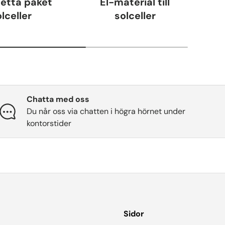
etta paket
El-material till
Opt
lceller
solceller
Chatta med oss
Du når oss via chatten i högra hörnet under
kontorstider
Sidor