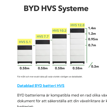
För mått och mer exakt data på varje storlek vänligen se databladet.
Datablad BYD batteri HVS
BYD batterierna är kompatibla med en rad olika växe
dokument för att säkerställa att din växelriktare ä
batteriet: