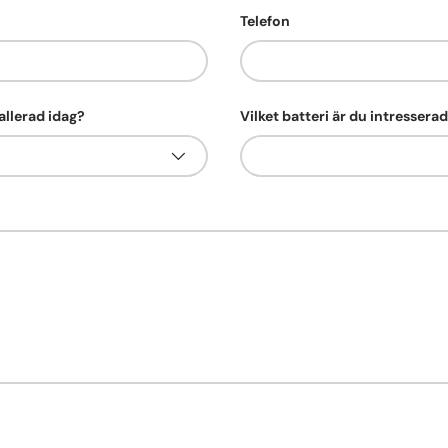
Telefon
allerad idag?
Vilket batteri är du intressera