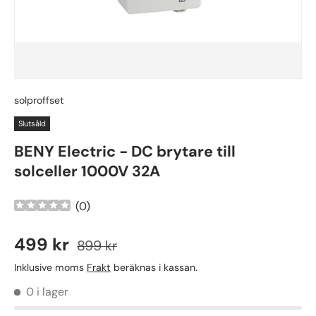
solproffset
Slutsåld
BENY Electric - DC brytare till
solceller 1000V 32A
(
0
)
499 kr
899 kr
Inklusive moms
Frakt
beräknas i kassan.
0 i lager