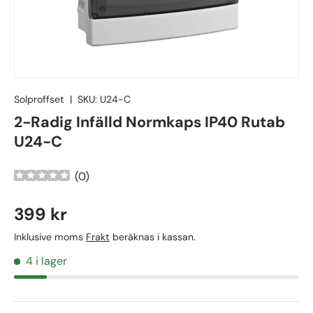
Solproffset
|
SKU:
U24-C
2-Radig Infälld Normkaps IP40 Rutab
U24-C
(
0
)
399 kr
Inklusive moms
Frakt
beräknas i kassan.
4 i lager