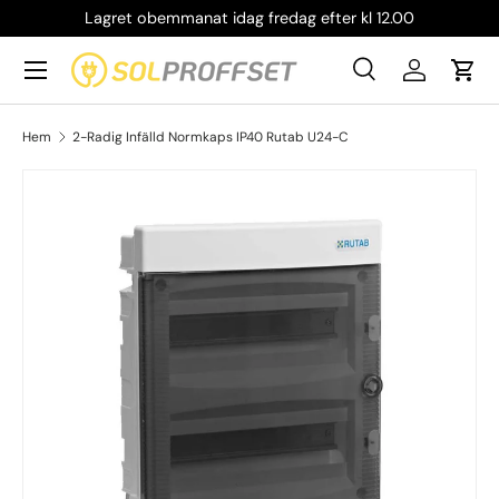
Lagret obemmanat idag fredag efter kl 12.00
Hoppa till innehållet
Meny
Sök
Logga in
Vag
Sök
Produkttyp
Alla
Sök
Hem
2-Radig Infälld Normkaps IP40 Rutab U24-C