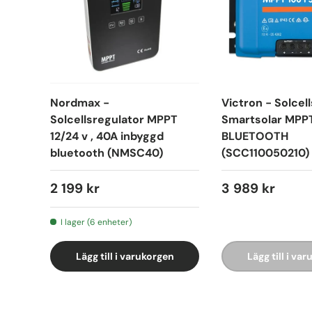
Nordmax -
Victron - Solcel
Solcellsregulator MPPT
Smartsolar MPP
12/24 v , 40A inbyggd
BLUETOOTH
bluetooth (NMSC40)
(SCC110050210)
2 199 kr
3 989 kr
I lager (6 enheter)
Lägg till i varukorgen
Lägg till i va