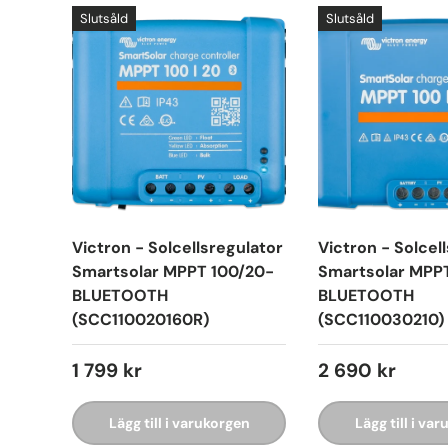
Slutsåld
Slutsåld
Victron - Solcellsregulator
Victron - Solcel
Smartsolar MPPT 100/20-
Smartsolar MPP
BLUETOOTH
BLUETOOTH
(SCC110020160R)
(SCC110030210)
1 799 kr
2 690 kr
Lägg till i varukorgen
Lägg till i va