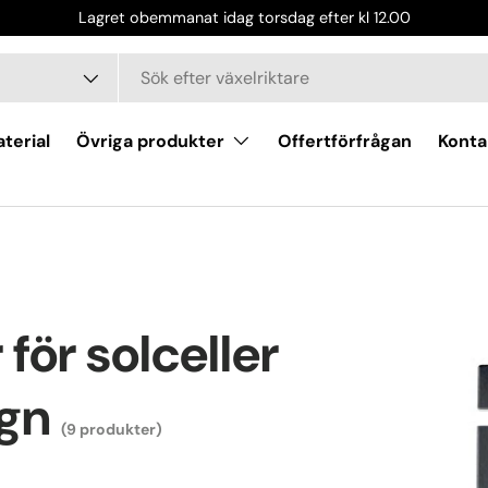
Lagret obemmanat idag torsdag efter kl 12.00
terial
Övriga produkter
Offertförfrågan
Konta
för solceller
agn
(9 produkter)