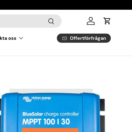
Sök
Logga in
Vagn
Offertförfrågan
kta oss