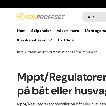
Hoppa till innehållet
Sök
Produkttyp
Alla
Hem
Solpaneler
Växelriktare
Montagema
Kunskapsbasen
B2B Sida
Hem
Mppt/Regulatorer för solceller på båt eller husvagn
Mppt/Regulatorer 
på båt eller husv
Mppt/Regulatorer för solceller på båt eller husvagn