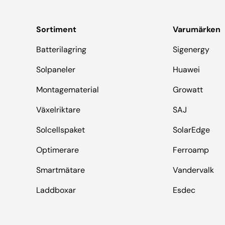
Sortiment
Varumärken
Batterilagring
Sigenergy
Solpaneler
Huawei
Montagematerial
Growatt
Växelriktare
SAJ
Solcellspaket
SolarEdge
Optimerare
Ferroamp
Smartmätare
Vandervalk
Laddboxar
Esdec