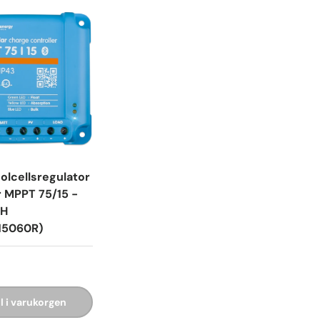
Solcellsregulator
 MPPT 75/15 -
TH
15060R)
ll i varukorgen