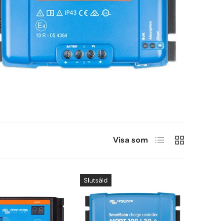
Lista
Rutnät
Visa som
Slutsåld