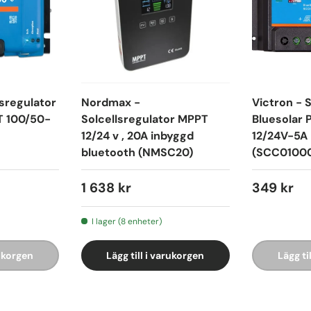
lsregulator
Nordmax -
Victron - 
T 100/50-
Solcellsregulator MPPT
Bluesolar
12/24 v , 20A inbyggd
12/24V-5A
bluetooth (NMSC20)
(SCC0100
1 638 kr
349 kr
I lager (8 enheter)
rukorgen
Lägg till i varukorgen
Lägg ti