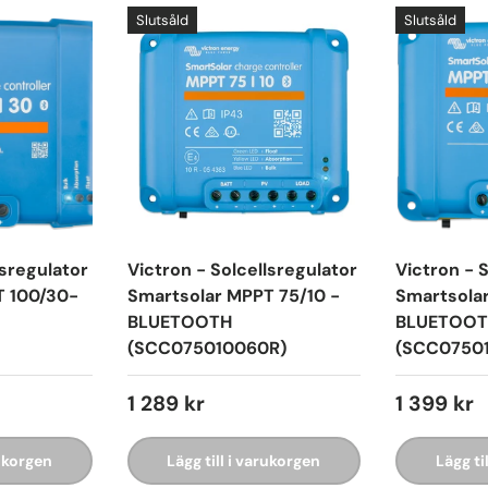
Slutsåld
Slutsåld
lsregulator
Victron - Solcellsregulator
Victron - 
T 100/30-
Smartsolar MPPT 75/10 -
Smartsolar
BLUETOOTH
BLUETOO
(SCC075010060R)
(SCC0750
1 289 kr
1 399 kr
rukorgen
Lägg till i varukorgen
Lägg ti