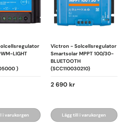
Solcellsregulator
Victron - Solcellsregulator
 PWM-LIGHT
Smartsolar MPPT 100/30-
BLUETOOTH
05000 )
(SCC110030210)
2 690 kr
ll i varukorgen
Lägg till i varukorgen