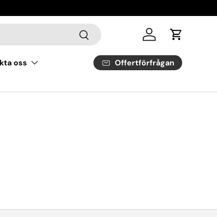
Sök
Logga in
Vagn
Offertförfrågan
kta oss