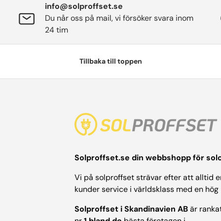
info@solproffset.se
Du når oss på mail, vi försöker svara inom
24 tim
Tillbaka till toppen
Solproffset.se din webbshopp för solc
Vi på solproffset strävar efter att alltid 
kunder service i världsklass med en hög
Solproffset i Skandinavien AB
är ranka
nr
1 bland de
bästa företagen i