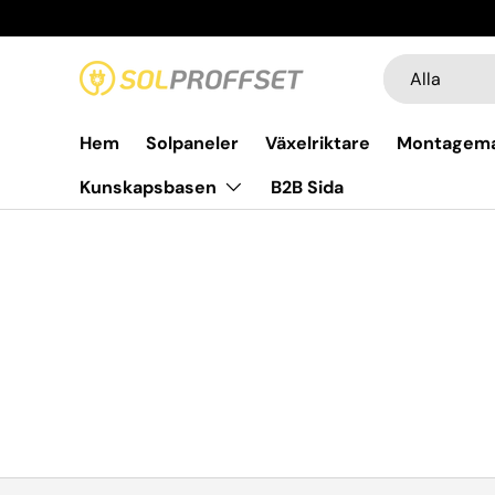
Hoppa till innehållet
Sök
Produkttyp
Alla
Hem
Solpaneler
Växelriktare
Montagema
Kunskapsbasen
B2B Sida