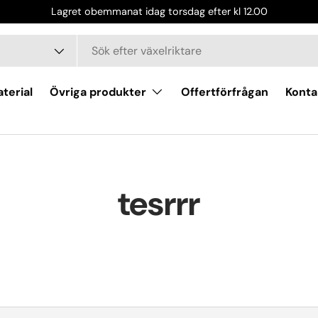
Lagret obemmanat idag torsdag efter kl 12.00
terial
Övriga produkter
Offertförfrågan
Konta
tesrrr