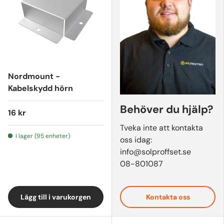
Nordmount -
Kabelskydd hörn
Behöver du hjälp?
16 kr
Tveka inte att kontakta
I lager (95 enheter)
oss idag:
info@solproffset.se
08-801087
Lägg till i varukorgen
Kontakta oss