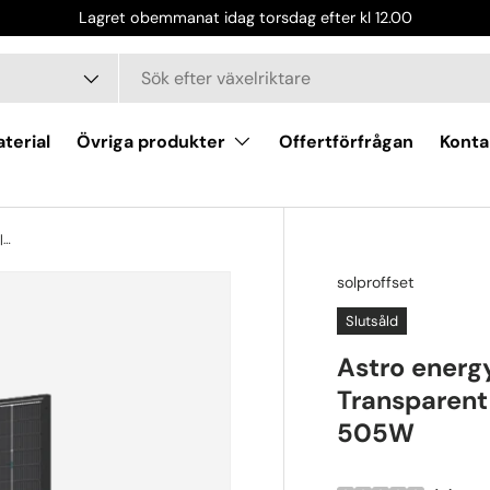
Lagret obemmanat idag torsdag efter kl 12.00
terial
Övriga produkter
Offertförfrågan
Konta
Astro energy | 505W | Bi-facial Solpanel | Transparent | CHSM54RN(DGT)(BLH)-F-BH-505W
solproffset
Slutsåld
Astro energy
Transparen
505W