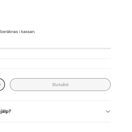
beräknas i kassan.
Slutsåld
+
jälp?