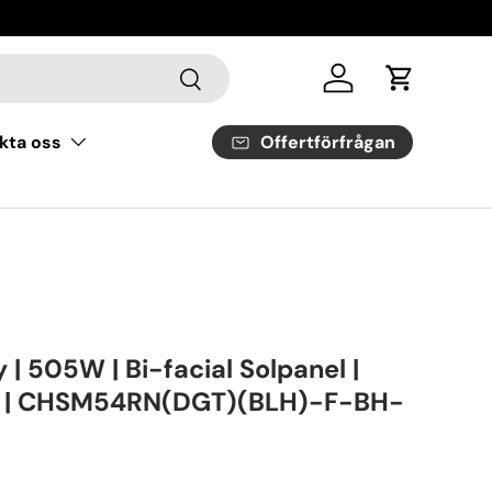
Sök
Logga in
Vagn
Offertförfrågan
kta oss
 | 505W | Bi-facial Solpanel |
t | CHSM54RN(DGT)(BLH)-F-BH-