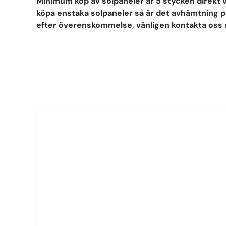
Minimum köp av solpaneler är 5 stycken direkt 
köpa enstaka solpaneler så är det avhämtning på
efter överenskommelse, vänligen kontakta oss så