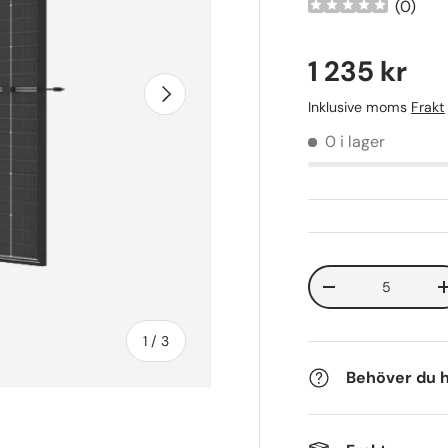
(
0
)
1 235 kr
Nästa
Inklusive moms
Frakt
0 i lager
Antal
-
av
1
/
3
Behöver du h