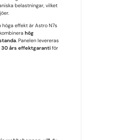
niska belastningar, vilket
jöer.
 höga effekt är Astro N7s
l kombinera
hög
estanda
. Panelen levereras
l 30 års effektgaranti
för