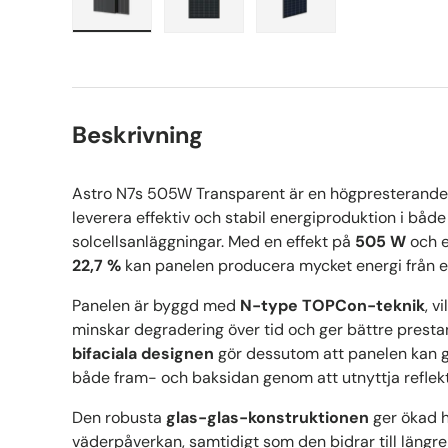
Ladda bilden 1 i gallerivy
Ladda bilden 2 i gallerivy
Ladda bilden 3 i gall
Beskrivning
Astro N7s 505W Transparent är en högpresterande s
leverera effektiv och stabil energiproduktion i båd
solcellsanläggningar. Med en effekt på
505 W
och e
22,7 %
kan panelen producera mycket energi från en
Panelen är byggd med
N-type TOPCon-teknik
, v
minskar degradering över tid och ger bättre prestan
bifaciala designen
gör dessutom att panelen kan ge
både fram- och baksidan genom att utnyttja reflekt
Den robusta
glas-glas-konstruktionen
ger ökad h
väderpåverkan, samtidigt som den bidrar till längre l