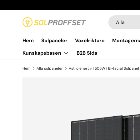
Hoppa till innehållet
Sök
Produkttyp
Alla
Hem
Solpaneler
Växelriktare
Montagema
Kunskapsbasen
B2B Sida
Hem
Alla solpaneler