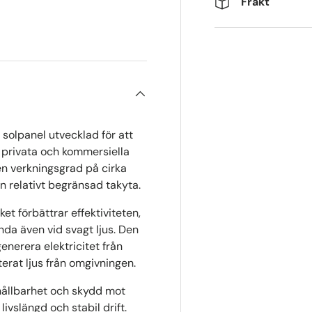
Frakt
erivy
olpanel utvecklad för att
e privata och kommersiella
n verkningsgrad på cirka
 relativt begränsad takyta.
ilket förbättrar effektiviteten,
da även vid svagt ljus. Den
nerera elektricitet från
erat ljus från omgivningen.
ållbarhet och skydd mot
ivslängd och stabil drift.