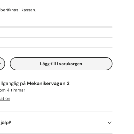
beräknas i kassan.
Lägg till i varukorgen
+
llgänglig på
Mekanikervägen 2
inom 4 timmar
mation
jälp?