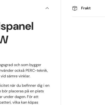
Frakt
lspanel
0W
ingsgrad och som bygger
 använder också PERC-teknik,
 vid sämre vinklar.
citet när du befinner dig i en
e bör placeras på en plats
ar under dagen. För att
atteri, vilka kan köpas