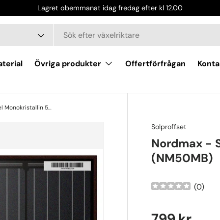
Lagret obemmanat idag fredag efter kl 12.00
terial
Övriga produkter
Offertförfrågan
Konta
Nordmax - Solcellspanel Monokristallin 50W (NM50MB)
Solproffset
Nordmax - S
(NM50MB)
(
0
)
799 kr