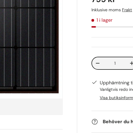
Inklusive moms
Frakt
1 i lager
Antal
-
Upphämtning ti
Vanligtvis redo 
Visa butiksinfor
Behöver du h