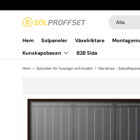
Hoppa till innehållet
Sök
Produkttyp
Alla
Hem
Solpaneler
Växelriktare
Montagema
Kunskapsbasen
B2B Sida
Hem
Solceller för husvagn och husbil