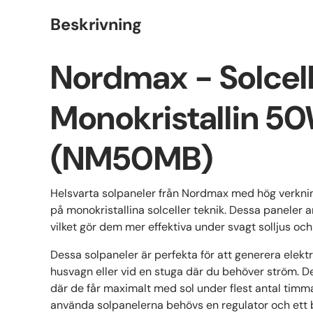
Beskrivning
Nordmax - Solcel
Monokristallin 5
(NM50MB)
Helsvarta solpaneler från Nordmax med hög verkn
på monokristallina solceller teknik. Dessa paneler
vilket gör dem mer effektiva under svagt solljus och
Dessa solpaneler är perfekta för att generera elektri
husvagn eller vid en stuga där du behöver ström. D
där de får maximalt med sol under flest antal timm
använda solpanelerna behövs en regulator och ett b