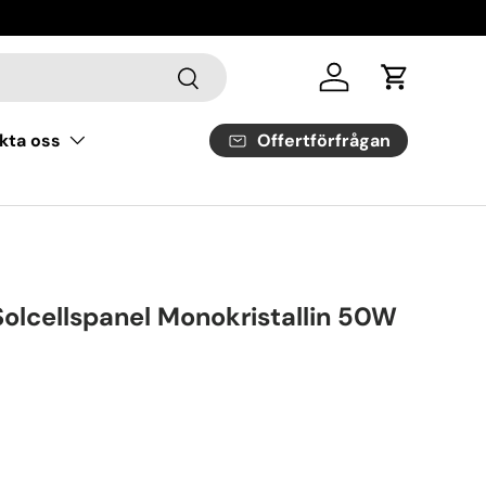
Sök
Logga in
Vagn
Offertförfrågan
kta oss
olcellspanel Monokristallin 50W