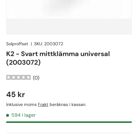
Solproffset
|
SKU:
2003072
K2 - Svart mittklämma universal
(2003072)
(
0
)
45 kr
Inklusive moms
Frakt
beräknas i kassan.
594 i lager