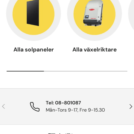
Alla solpaneler
Alla växelriktare
Tel: 08-801087
Tidigare
Näs
Mån-Tors 9-17, Fre 9-15.30