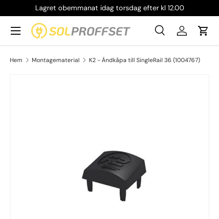
Lagret obemmanat idag torsdag efter kl 12.00
Hoppa till innehållet
Meny
Sök
Logga in
Vag
Sök
Produkttyp
Alla
Sök
Hem
Montagematerial
K2 - Ändkåpa till SingleRail 36 (1004767)