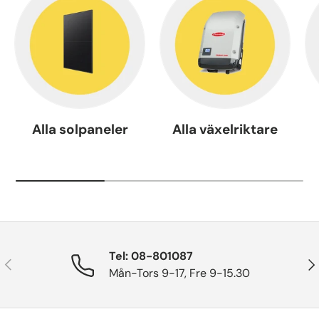
Alla solpaneler
Alla växelriktare
Tel: 08-801087
Tidigare
Näs
Mån-Tors 9-17, Fre 9-15.30