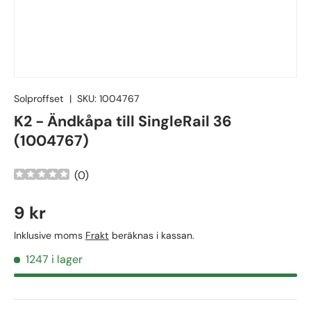
Solproffset
|
SKU:
1004767
K2 - Ändkåpa till SingleRail 36
(1004767)
(
0
)
9 kr
Inklusive moms
Frakt
beräknas i kassan.
1247 i lager