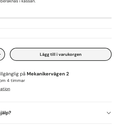
beräknas i kassan.
Lägg till i varukorgen
+
llgänglig på
Mekanikervägen 2
inom 4 timmar
mation
jälp?