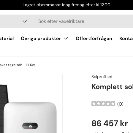
Lagret obemmanat idag fredag efter kl 12.00
terial
Övriga produkter
Offertförfrågan
Konta
aket tegeltak - 10 Kw
Solproffset
Komplett sol
(
0
)
86 457 kr