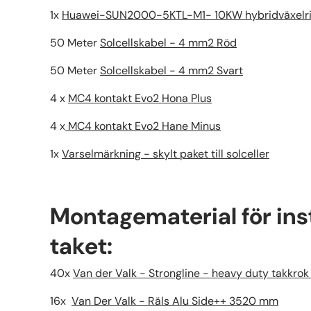
1x
Huawei-SUN2000-5KTL-M1- 10KW hybridväxelri
50 Meter
Solcellskabel - 4 mm2 Röd
50 Meter
Solcellskabel - 4 mm2 Svart
4 x
MC4 kontakt Evo2 Hona Plus
4 x
MC4 kontakt Evo2 Hane Minus
1x
Varselmärkning - skylt paket till solceller
Montagematerial för inst
taket:
40x
Van der Valk - Strongline - heavy duty takkrok
16x
Van Der Valk - Räls Alu Side++ 3520 mm