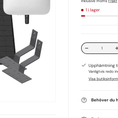
Inklusive moms
Frakt
1 i lager
Antal
-
Upphämtning ti
Vanligtvis redo 
Visa butiksinfor
Behöver du h