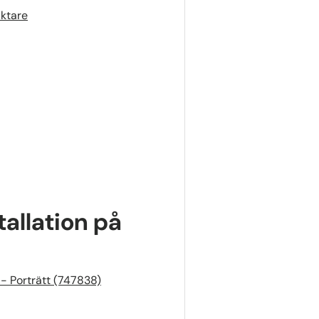
ktare
allation på
 - Porträtt (747838)