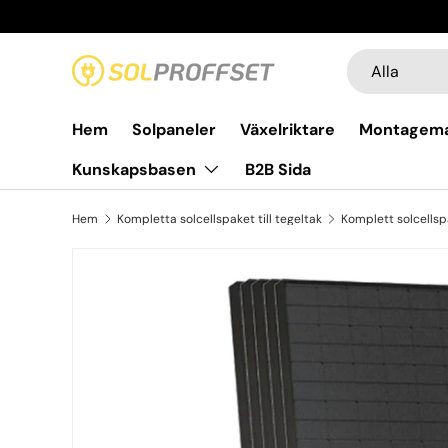
Hoppa till innehållet
Sök
Produkttyp
Alla
Hem
Solpaneler
Växelriktare
Montagema
Kunskapsbasen
B2B Sida
Hem
Kompletta solcellspaket till tegeltak
Komplett solcellsp