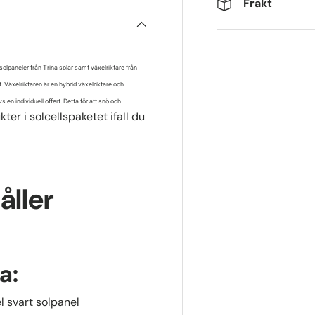
Frakt
 solpaneler från Trina solar samt växelriktare från
. Växelriktaren är en hybrid växelriktare och
 en individuell offert. Detta för att snö och
kter i solcellspaketet ifall du
åller
a:
 svart solpanel