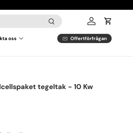
Sök
Logga in
Vagn
Offertförfrågan
kta oss
cellspaket tegeltak - 10 Kw