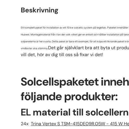
Beskrivning
Ett komplett paket för installation av ett 10 kw solcells system på tegeltak. Paketet innehåller
Huawei. Montagematerial från Van der valk vilket ger en enkelt och hållbar installation på taket
solpanelerna är hel svarta. Detta paket är bara ett exempel, för att köpa ett liknande paket krävs
Det går självklart bra att byta ut produ
vindlaster ska stämma.
vill det, hör av dig till oss så fixar vi det!
Solcellspaketet inneh
följande produkter:
EL material till solcellern
24x
Trina Vertex S TSM-415DE09R.05W - 415 W Hel