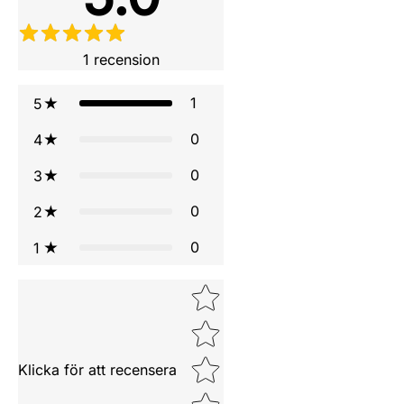
1
recension
1
5
0
4
0
3
0
2
0
1
Star rating
Klicka för att recensera