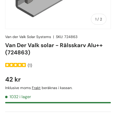
av
1
/
2
Van der Valk Solar Systems
|
SKU:
724863
Van Der Valk solar - Rälsskarv Alu++
(724863)
(
1
)
42 kr
Inklusive moms
Frakt
beräknas i kassan.
1032 i lager