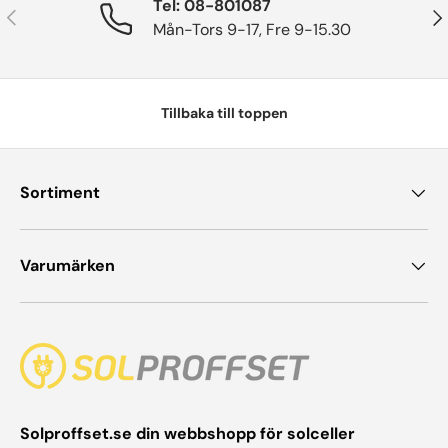
Tel: 08-801087
Tidigare
Näs
Mån-Tors 9-17, Fre 9-15.30
Tillbaka till toppen
Sortiment
Varumärken
Solproffset.se din webbshopp för solceller