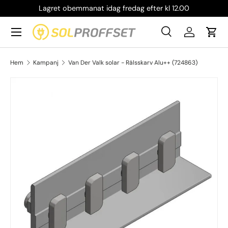
Lagret obemmanat idag fredag efter kl 12.00
Hoppa till innehållet
Meny
Sök
Logga in
Vag
Sök
Produkttyp
Alla
Sök
Hem
Kampanj
Van Der Valk solar - Rälsskarv Alu++ (724863)