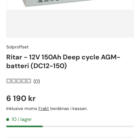
Solproffset
Ritar - 12V 150Ah Deep cycle AGM-
batteri (DC12-150)
(
0
)
6 190 kr
Inklusive moms
Frakt
beräknas i kassan.
10 i lager