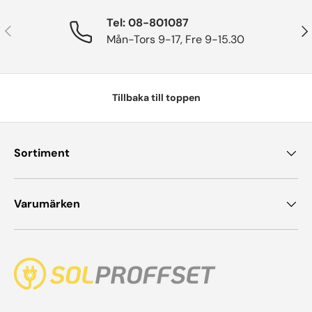
Tel: 08-801087
Tidigare
Näs
Mån-Tors 9-17, Fre 9-15.30
Tillbaka till toppen
Sortiment
Varumärken