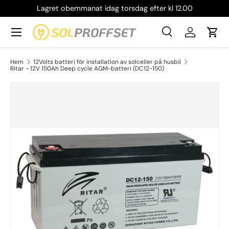
Lagret obemmanat idag torsdag efter kl 12.00
Hoppa till innehållet
Meny
Sök
Logga in
Vag
Sök
Produkttyp
Alla
Sök
Hem
12Volts batteri för installation av solceller på husbil
Ritar - 12V 150Ah Deep cycle AGM-batteri (DC12-150)