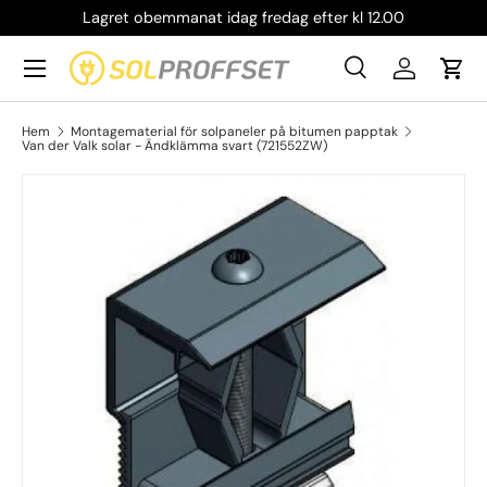
Lagret obemmanat idag fredag efter kl 12.00
Hoppa till innehållet
Meny
Sök
Logga in
Vag
Sök
Produkttyp
Alla
Sök
Hem
Montagematerial för solpaneler på bitumen papptak
Van der Valk solar - Ändklämma svart (721552ZW)