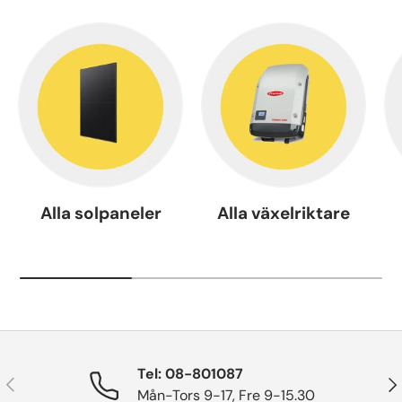
Alla solpaneler
Alla växelriktare
Tel: 08-801087
Tidigare
Näs
Mån-Tors 9-17, Fre 9-15.30