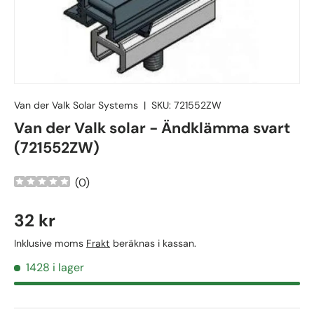
Van der Valk Solar Systems
|
SKU:
721552ZW
Van der Valk solar - Ändklämma svart
(721552ZW)
(
0
)
32 kr
Inklusive moms
Frakt
beräknas i kassan.
1428 i lager